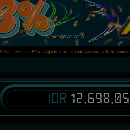
waktu ini, PP Virtual Sports permainan tidak akan tersedia. Kami memohon maaf at
IDR
12,698,0