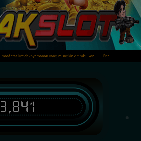
as ketidaknyamanan yang mungkin ditimbulkan.
Pemeliharaan Terjadwal: MarbleX
53,841