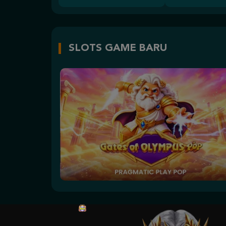
SLOTS GAME BARU