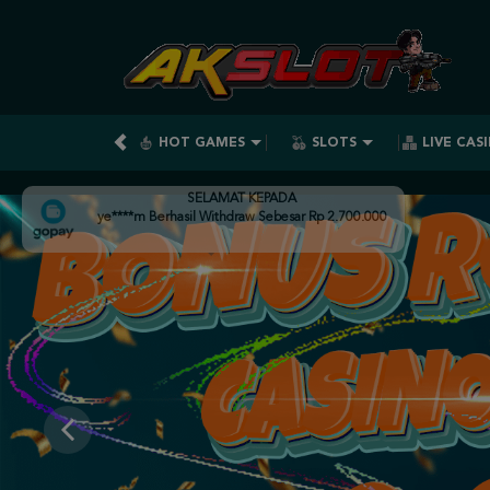
HOT GAMES
SLOTS
LIVE CAS
SELAMAT KEPADA
ye****m Berhasil Withdraw Sebesar Rp 2.700.000