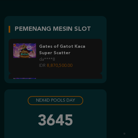
PEMENANG MESIN SLOT
Gates of Gatot Kaca
Super Scatter
da****8
IDR
8,870,500.00
Gates of Gatot Kaca
Epic Ze Zeus
BANDITO RETURNS
Super Scatter
da****8
IDR
6,565,500.00
NEX4D POOLS DAY
Gates of Olympus
3645
1000
harda****9
IDR
5,289,200.00
Kpop Hunter Zeus
Pedas Gila