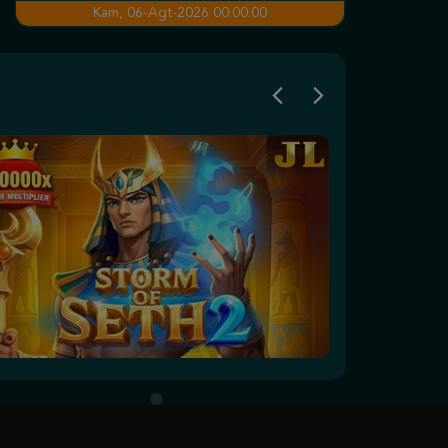
Kam, 06-Agt-2026 00.00.00
Gates of Olympus
1000
ayuar****u
IDR
5,278,000.00
Mahjong Wins Triple
Pot
n****e
IDR
4,178,720.00
Gates of Olympus Super
Scatter
da****8
IDR
3,483,750.00
Sugar Rush 1000
alumme****4
IDR
2,831,700.00