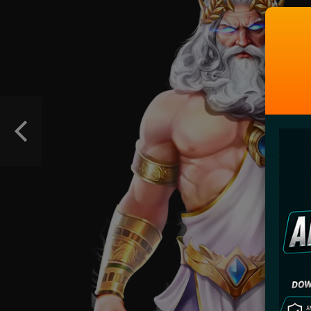
Previous