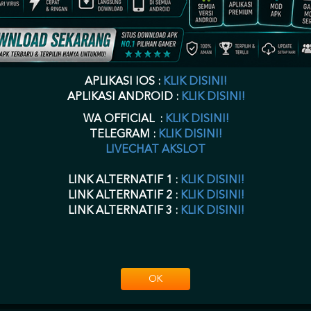
APLIKASI IOS :
KLIK DISINI!
APLIKASI ANDROID :
KLIK DISINI!
OUR PARTNER
WA OFFICIAL :
KLIK DISINI!
TELEGRAM :
KLIK DISINI!
LIVECHAT AKSLOT
LINK ALTERNATIF 1 :
KLIK DISINI!
LINK ALTERNATIF 2 :
KLIK DISINI!
LINK ALTERNATIF 3 :
KLIK DISINI!
OK