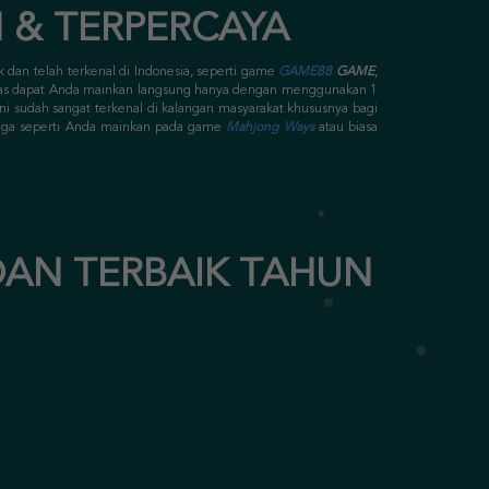
 & TERPERCAYA
 dan telah terkenal di Indonesia, seperti game
GAME88
GAME
,
s dapat Anda mainkan langsung hanya dengan menggunakan 1
ni sudah sangat terkenal di kalangan masyarakat khususnya bagi
juga seperti Anda mainkan pada game
Mahjong Ways
atau biasa
AN TERBAIK TAHUN